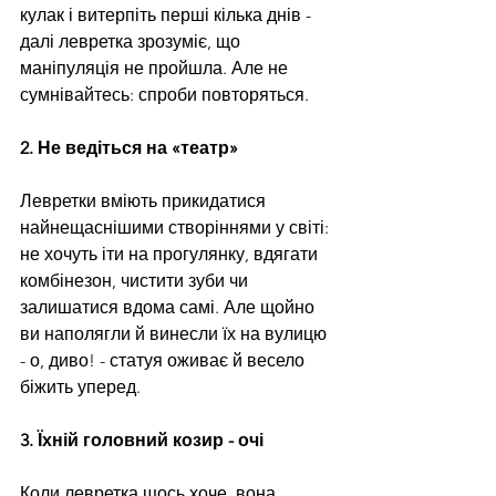
кулак і витерпіть перші кілька днів - 
далі левретка зрозуміє, що 
маніпуляція не пройшла. Але не 
сумнівайтесь: спроби повторяться.
2. Не ведіться на «театр»
Левретки вміють прикидатися 
найнещаснішими створіннями у світі: 
не хочуть іти на прогулянку, вдягати 
комбінезон, чистити зуби чи 
залишатися вдома самі. Але щойно 
ви наполягли й винесли їх на вулицю 
- о, диво! - статуя оживає й весело 
біжить уперед.
3. Їхній головний козир - очі
Коли левретка щось хоче, вона 