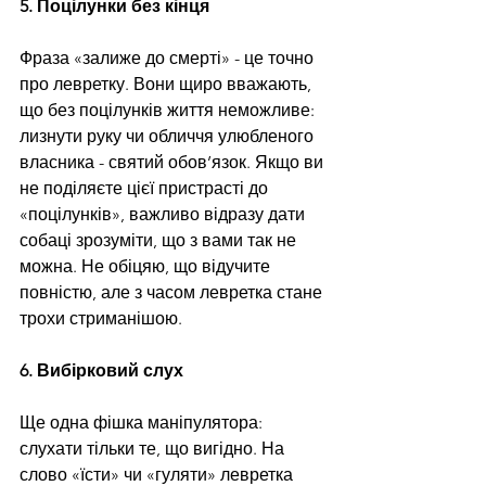
5. Поцілунки без кінця
Фраза «залиже до смерті» - це точно 
про левретку. Вони щиро вважають, 
що без поцілунків життя неможливе: 
лизнути руку чи обличчя улюбленого 
власника - святий обов’язок. Якщо ви 
не поділяєте цієї пристрасті до 
«поцілунків», важливо відразу дати 
собаці зрозуміти, що з вами так не 
можна. Не обіцяю, що відучите 
повністю, але з часом левретка стане 
трохи стриманішою.
6. Вибірковий слух
Ще одна фішка маніпулятора: 
слухати тільки те, що вигідно. На 
слово «їсти» чи «гуляти» левретка 