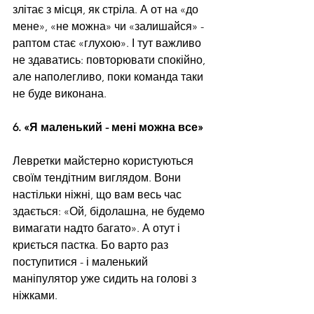
злітає з місця, як стріла. А от на «до 
мене», «не можна» чи «залишайся» - 
раптом стає «глухою». І тут важливо 
не здаватись: повторювати спокійно, 
але наполегливо, поки команда таки 
не буде виконана.
6. «Я маленький - мені можна все»
Левретки майстерно користуються 
своїм тендітним виглядом. Вони 
настільки ніжні, що вам весь час 
здається: «Ой, бідолашна, не будемо 
вимагати надто багато». А отут і 
криється пастка. Бо варто раз 
поступитися - і маленький 
маніпулятор уже сидить на голові з 
ніжками.