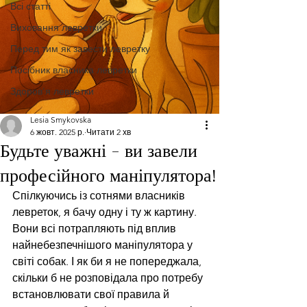
Всі статті
Виховання левретки
Перед тим як завести левретку
Посібник власника левретки
Здоров'я левретки
Lesia Smykovska
6 жовт. 2025 р.
Читати 2 хв
Будьте уважні - ви завели
професійного маніпулятора!
Спілкуючись із сотнями власників 
левреток, я бачу одну і ту ж картину. 
Вони всі потрапляють під вплив 
найнебезпечнішого маніпулятора у 
світі собак. І як би я не попереджала, 
скільки б не розповідала про потребу 
встановлювати свої правила й 