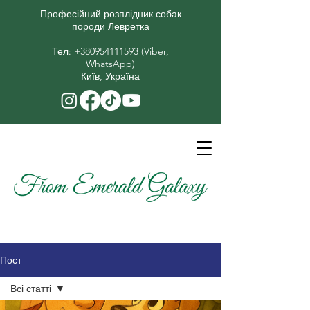
Професійний розплідник собак
породи Левретка
​Тел:
+380954111593
(Viber,
WhatsApp)
Київ, Україна
Пост
Всі статті