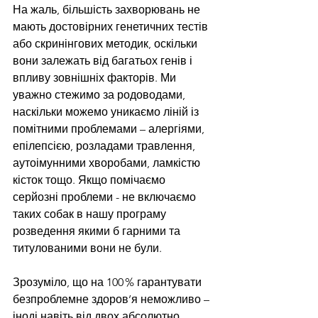
На жаль, більшість захворювань не 
мають достовірних генетичних тестів 
або скринінгових методик, оскільки 
вони залежать від багатьох генів і 
впливу зовнішніх факторів. Ми 
уважно стежимо за родоводами, 
наскільки можемо уникаємо ліній із 
помітними проблемами – алергіями, 
епілепсією, розладами травлення, 
аутоімунними хворобами, ламкістю 
кісток тощо. Якщо помічаємо 
серйозні проблеми - не включаємо 
таких собак в нашу програму 
розведення якими б гарними та 
титулованими вони не були.
Зрозуміло, що на 100 % гарантувати 
безпроблемне здоров’я неможливо – 
іноді навіть від двох абсолютно 