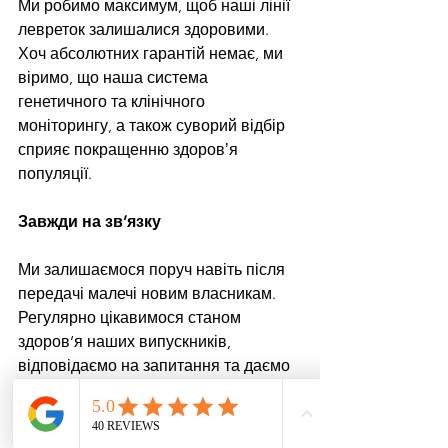
Ми робимо максимум, щоб наші лінії 
левреток залишалися здоровими. 
Хоч абсолютних гарантій немає, ми 
віримо, що наша система 
генетичного та клінічного 
моніторингу, а також суворий відбір 
сприяє покращенню здоровʼя 
популяції.
Завжди на зв’язку
Ми залишаємося поруч навіть після 
передачі малечі новим власникам. 
Регулярно цікавимося станом 
здоров’я наших випускників, 
відповідаємо на запитання та даємо 
поради. Така підтримка допомагає 
нам впевнитися, що кожна наша 
левретка отримує найкраще життя.