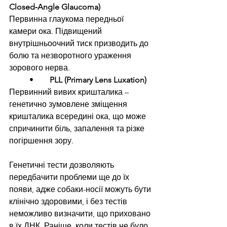
Closed‑Angle Glaucoma)
Первинна глаукома передньої 
камери ока. Підвищений 
внутрішньоочний тиск призводить до 
болю та незворотного ураження 
зорового нерва.
	•	
PLL (Primary Lens Luxation)
Первинний вивих кришталика – 
генетично зумовлене зміщення 
кришталика всередині ока, що може 
спричинити біль, запалення та різке 
погіршення зору.
Генетичні тести дозволяють 
передбачити проблеми ще до їх 
появи, адже собаки-носії можуть бути 
клінічно здоровими, і без тестів 
неможливо визначити, що приховано 
в їх ДНК. Раніше, коли тестів не було, 