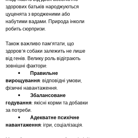
здорових батьків народжуються 
цуценята з вродженими або 
набутими вадами. Природа інколи 
робить сюрпризи.
Також важливо пам’ятати, що 
здоров’я собаки залежить не лише 
від генів. Велику роль відіграють 
зовнішні фактори:
	•	
Правильне 
вирощування
: відповідні умови, 
фізичні навантаження.
	•	
Збалансоване 
годування
: якісні корми та добавки 
за потреби.
	•	
Адекватне психічне 
навантаження
: ігри, соціалізація.