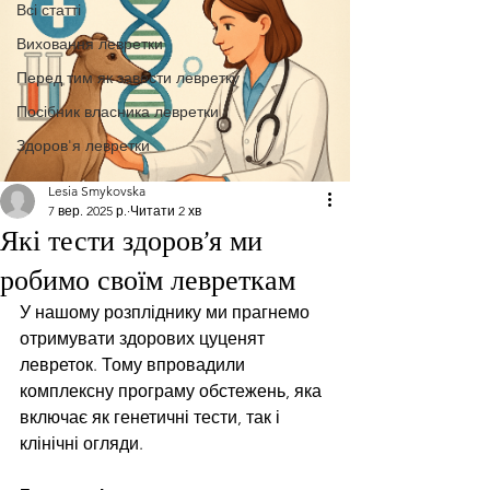
Всі статті
Виховання левретки
Перед тим як завести левретку
Посібник власника левретки
Здоров'я левретки
Lesia Smykovska
7 вер. 2025 р.
Читати 2 хв
Які тести здоров’я ми
робимо своїм левреткам
У нашому розпліднику ми прагнемо 
отримувати здорових цуценят 
левреток. Тому впровадили 
комплексну програму обстежень, яка 
включає як генетичні тести, так і 
клінічні огляди.