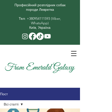
Професійний розплідник собак
породи Левретка
​Тел:
+380954111593
(Viber,
WhatsApp)
Київ, Україна
Пост
Всі статті