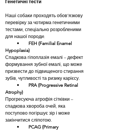
Генетичні тести
Наші собаки проходять обов’язкову 
перевірку за чотирма генетичними 
тестами, спеціально розробленими 
для нашої породи:
	•	
FEH (Familial Enamel 
Hypoplasia)
Спадкова гіпоплазія емалі – дефект 
формування зубної емалі, що може 
призвести до підвищеного стирання 
зубів, чутливості та ризику карієсу.
	•	
PRA (Progressive Retinal 
Atrophy)
Прогресуюча атрофія сітківки – 
спадкова хвороба очей, яка 
поступово погіршує зір і може 
закінчитися сліпотою.
	•	
PCAG (Primary 