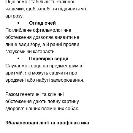
Оцінюємо стабільність колінної 
чашечки, щоб запобігти підвивихам і 
артрозу.
	•	
Огляд очей
Поглиблене офтальмологічне 
обстеження дозволяє виявити не 
лише вади зору, а й ранні прояви 
глаукоми чи катаракти.
	•	
Перевірка серця
Слухаємо серце на предмет шумів і 
аритмій, які можуть свідчити про 
вроджені або набуті захворювання.
Разом генетичні та клінічні 
обстеження дають повну картину 
здоров’я наших племінних собак.
Збалансовані лінії та профілактика