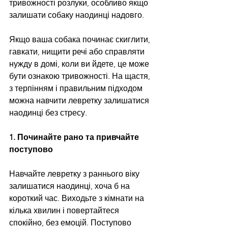
тривожності розлуки, особливо якщо 
залишати собаку наодинці надовго.
Якщо ваша собака починає скиглити, 
гавкати, нищити речі або справляти 
нужду в домі, коли ви йдете, це може 
бути ознакою тривожності. На щастя, 
з терпінням і правильним підходом 
можна навчити левретку залишатися 
наодинці без стресу.
1. Починайте рано та привчайте 
поступово
Навчайте левретку з раннього віку 
залишатися наодинці, хоча б на 
короткий час. Виходьте з кімнати на 
кілька хвилин і повертайтеся 
спокійно, без емоцій. Поступово 