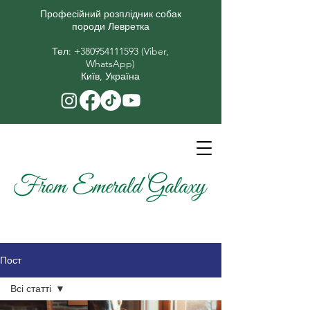
Професійний розплідник собак
породи Левретка
​Тел:
+380954111593
(Viber,
WhatsApp)
Київ, Україна
Пост
Всі статті