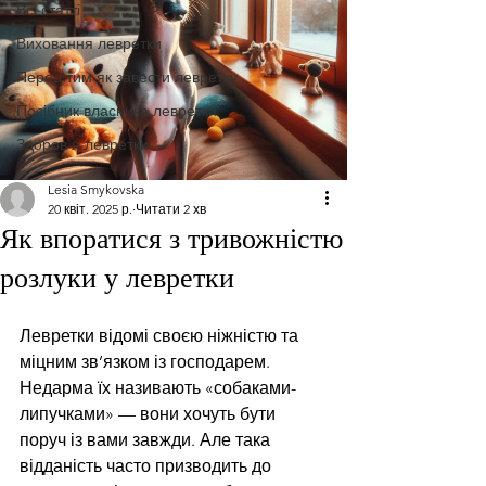
Всі статті
Виховання левретки
Перед тим як завести левретку
Посібник власника левретки
Здоров'я левретки
Lesia Smykovska
20 квіт. 2025 р.
Читати 2 хв
Як впоратися з тривожністю
розлуки у левретки
Левретки відомі своєю ніжністю та 
міцним зв’язком із господарем. 
Недарма їх називають «собаками-
липучками» — вони хочуть бути 
поруч із вами завжди. Але така 
відданість часто призводить до 