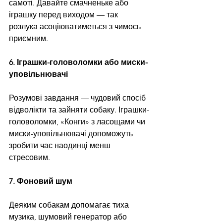
самоті. Давайте смачненьке або 
іграшку перед виходом — так 
розлука асоціюватиметься з чимось 
приємним.
6. Іграшки-головоломки або миски-
уповільнювачі
Розумові завдання — чудовий спосіб 
відволікти та зайняти собаку. Іграшки-
головоломки, «Конги» з ласощами чи 
миски-уповільнювачі допоможуть 
зробити час наодинці менш 
стресовим.
7. Фоновий шум
Деяким собакам допомагає тиха 
музика, шумовий генератор або 